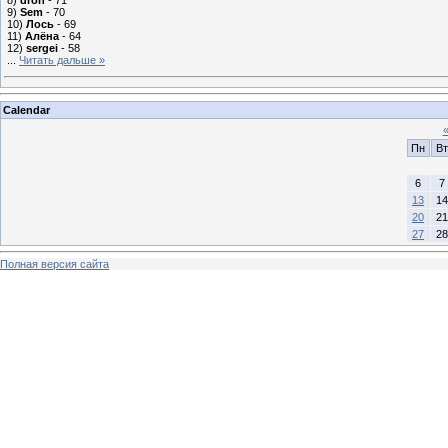
9)
Sem
- 70
10)
Лось
- 69
11)
Алёна
- 64
12)
sergei
- 58
...
Читать дальше »
Calendar
Пн
Вт
6
7
13
14
20
21
27
28
Полная версия сайта