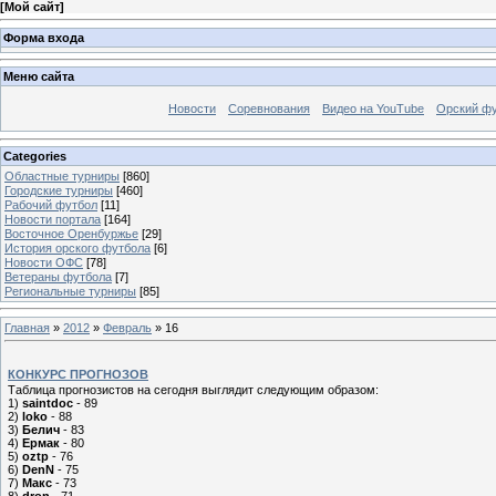
[
Мой сайт
]
Форма входа
Меню сайта
Новости
Соревнования
Видео на YouTube
Орский фу
Categories
Областные турниры
[860]
Городские турниры
[460]
Рабочий футбол
[11]
Новости портала
[164]
Восточное Оренбуржье
[29]
История орского футбола
[6]
Новости ОФС
[78]
Ветераны футбола
[7]
Региональные турниры
[85]
Главная
»
2012
»
Февраль
»
16
КОНКУРС ПРОГНОЗОВ
Таблица прогнозистов на сегодня выглядит следующим образом:
1)
saintdoc
- 89
2)
loko
- 88
3)
Белич
- 83
4)
Ермак
- 80
5)
oztp
- 76
6)
DenN
- 75
7)
Макс
- 73
8)
dron
- 71